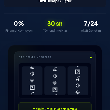
Hızlı Hesap Oluştur
0%
30 sn
7/24
Finansal Komisyon
Yönlendirme Hızı
Aktif Denetim
💎
7️⃣
CASIBOM LIVE SLOTS
🍒
🍒
🍋
🍋
7️⃣
💎
💎
🍒
7️⃣
7️⃣
🍋
🍒
🍒
💎
🍋
🍋
7️⃣
💎
🍒
7️⃣
Maksimum RTP Oranı: %98.4