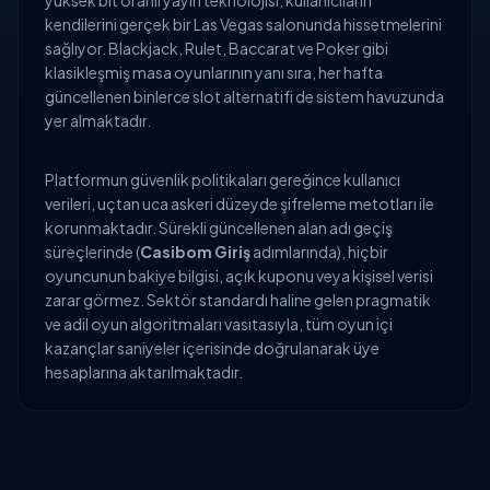
yüksek bit oranlı yayın teknolojisi, kullanıcıların
kendilerini gerçek bir Las Vegas salonunda hissetmelerini
sağlıyor. Blackjack, Rulet, Baccarat ve Poker gibi
klasikleşmiş masa oyunlarının yanı sıra, her hafta
güncellenen binlerce slot alternatifi de sistem havuzunda
yer almaktadır.
Platformun güvenlik politikaları gereğince kullanıcı
verileri, uçtan uca askeri düzeyde şifreleme metotları ile
korunmaktadır. Sürekli güncellenen alan adı geçiş
süreçlerinde (
Casibom Giriş
adımlarında), hiçbir
oyuncunun bakiye bilgisi, açık kuponu veya kişisel verisi
zarar görmez. Sektör standardı haline gelen pragmatik
ve adil oyun algoritmaları vasıtasıyla, tüm oyun içi
kazançlar saniyeler içerisinde doğrulanarak üye
hesaplarına aktarılmaktadır.