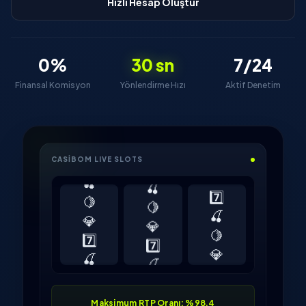
Hızlı Hesap Oluştur
0%
30 sn
7/24
Finansal Komisyon
Yönlendirme Hızı
Aktif Denetim
💎
7️⃣
CASIBOM LIVE SLOTS
🍒
🍒
🍋
🍋
7️⃣
💎
💎
🍒
7️⃣
7️⃣
🍋
🍒
🍒
💎
🍋
🍋
7️⃣
💎
🍒
7️⃣
🍋
Maksimum RTP Oranı: %98.4