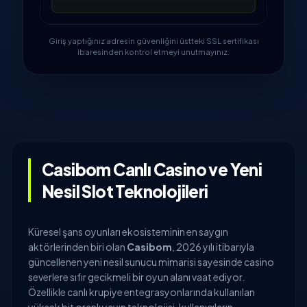
💎
Giriş yaptığınız adresin güvenliğini üstteki SSL sertifikası
ibaresinden kontrol etmeyi unutmayınız.
Casibom Canlı Casino ve Yeni
Nesil Slot Teknolojileri
Küresel şans oyunları ekosisteminin en saygın
aktörlerinden biri olan
Casibom
, 2026 yılı itibarıyla
güncellenen yeni nesil sunucu mimarisi sayesinde casino
severlere sıfır gecikmeli bir oyun alanı vaat ediyor.
Özellikle canlı krupiye entegrasyonlarında kullanılan