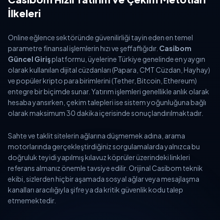
İlkeleri
Online eğlence sektöründe güvenilirliği tayin eden en temel
parametre finansal işlemlerin hızı ve şeffaflığıdır.
Casibom
Güncel Giriş
platformu, üyelerine Türkiye genelinde en yaygın
olarak kullanılan dijital cüzdanları (Papara, CMT Cüzdan, Hayhay)
ve popüler kripto para birimlerini (Tether, Bitcoin, Ethereum)
entegre bir biçimde sunar. Yatırım işlemleri genellikle anlık olarak
hesaba yansırken, çekim talepleri ise sistem yoğunluğuna bağlı
olarak maksimum 30 dakika içerisinde sonuçlandırılmaktadır.
Sahte ve taklit sitelerin ağlarına düşmemek adına, arama
motorlarında gerçekleştirdiğiniz sorgulamalarda yalnızca bu
doğruluk teyidi yapılmış kılavuz köprüler üzerindeki linkleri
referans almanız önemle tavsiye edilir. Orijinal Casibom teknik
ekibi, sizlerden hiçbir aşamada sosyal ağlar veya mesajlaşma
kanalları aracılığıyla şifre ya da kritik güvenlik kodu talep
etmemektedir.