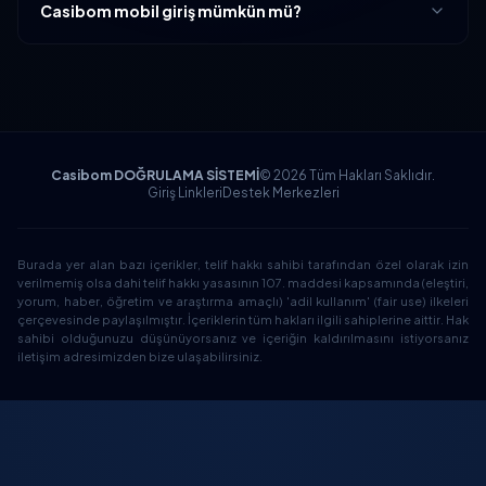
Casibom mobil giriş mümkün mü?
Casibom DOĞRULAMA SİSTEMİ
© 2026 Tüm Hakları Saklıdır.
Giriş Linkleri
Destek Merkezleri
Burada yer alan bazı içerikler, telif hakkı sahibi tarafından özel olarak izin
verilmemiş olsa dahi telif hakkı yasasının 107. maddesi kapsamında (eleştiri,
yorum, haber, öğretim ve araştırma amaçlı) 'adil kullanım' (fair use) ilkeleri
çerçevesinde paylaşılmıştır. İçeriklerin tüm hakları ilgili sahiplerine aittir. Hak
sahibi olduğunuzu düşünüyorsanız ve içeriğin kaldırılmasını istiyorsanız
iletişim adresimizden bize ulaşabilirsiniz.