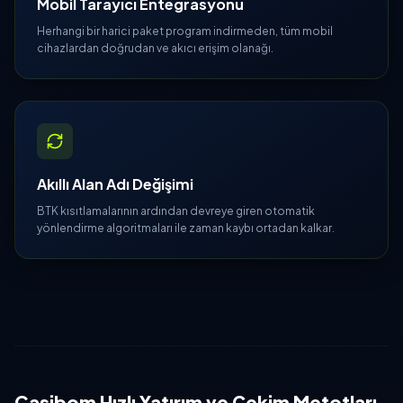
Mobil Tarayıcı Entegrasyonu
Herhangi bir harici paket program indirmeden, tüm mobil
cihazlardan doğrudan ve akıcı erişim olanağı.
Akıllı Alan Adı Değişimi
BTK kısıtlamalarının ardından devreye giren otomatik
yönlendirme algoritmaları ile zaman kaybı ortadan kalkar.
Casibom Hızlı Yatırım ve Çekim Metotları