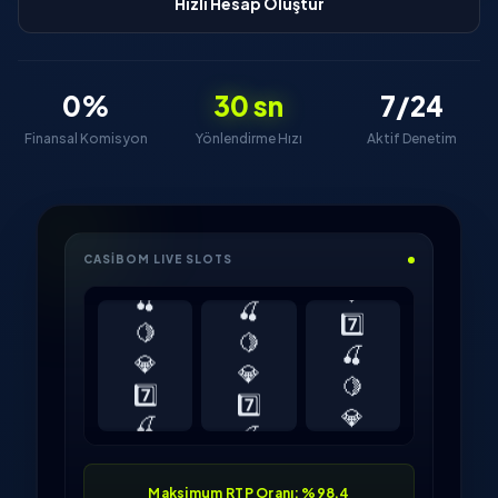
Hızlı Hesap Oluştur
0%
30 sn
7/24
Finansal Komisyon
Yönlendirme Hızı
Aktif Denetim
💎
7️⃣
CASIBOM LIVE SLOTS
🍒
🍒
🍋
🍋
7️⃣
💎
💎
🍒
7️⃣
7️⃣
🍋
🍒
🍒
💎
🍋
🍋
7️⃣
💎
🍒
7️⃣
Maksimum RTP Oranı: %98.4