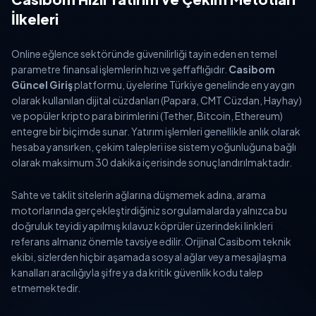
İlkeleri
Online eğlence sektöründe güvenilirliği tayin eden en temel
parametre finansal işlemlerin hızı ve şeffaflığıdır.
Casibom
Güncel Giriş
platformu, üyelerine Türkiye genelinde en yaygın
olarak kullanılan dijital cüzdanları (Papara, CMT Cüzdan, Hayhay)
ve popüler kripto para birimlerini (Tether, Bitcoin, Ethereum)
entegre bir biçimde sunar. Yatırım işlemleri genellikle anlık olarak
hesaba yansırken, çekim talepleri ise sistem yoğunluğuna bağlı
olarak maksimum 30 dakika içerisinde sonuçlandırılmaktadır.
Sahte ve taklit sitelerin ağlarına düşmemek adına, arama
motorlarında gerçekleştirdiğiniz sorgulamalarda yalnızca bu
doğruluk teyidi yapılmış kılavuz köprüler üzerindeki linkleri
referans almanız önemle tavsiye edilir. Orijinal Casibom teknik
ekibi, sizlerden hiçbir aşamada sosyal ağlar veya mesajlaşma
kanalları aracılığıyla şifre ya da kritik güvenlik kodu talep
etmemektedir.