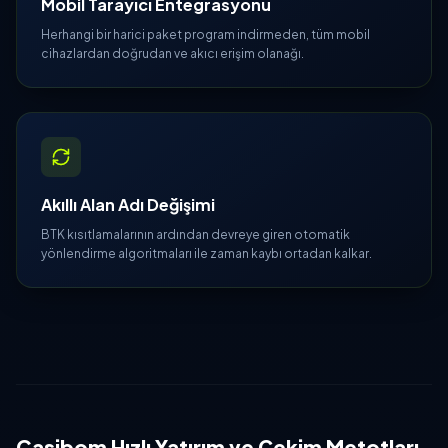
Mobil Tarayıcı Entegrasyonu
Herhangi bir harici paket program indirmeden, tüm mobil
cihazlardan doğrudan ve akıcı erişim olanağı.
Akıllı Alan Adı Değişimi
BTK kısıtlamalarının ardından devreye giren otomatik
yönlendirme algoritmaları ile zaman kaybı ortadan kalkar.
Casibom Hızlı Yatırım ve Çekim Metotları