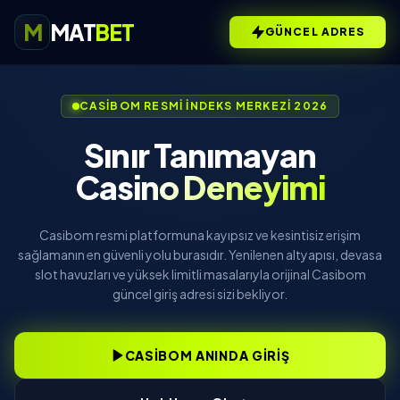
M
MAT
BET
GÜNCEL ADRES
CASIBOM RESMI İNDEKS MERKEZI 2026
Sınır Tanımayan
Casino Deneyimi
Casibom resmi platformuna kayıpsız ve kesintisiz erişim
sağlamanın en güvenli yolu burasıdır. Yenilenen altyapısı, devasa
slot havuzları ve yüksek limitli masalarıyla orijinal Casibom
güncel giriş adresi sizi bekliyor.
CASIBOM ANINDA GİRİŞ