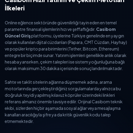
İlkeleri
Online eğlence sektöründe güvenilirliği tayin eden en temel
parametre finansal işlemlerin hızı ve şeffaflığıdır.
Casibom
Güncel Giriş
platformu, üyelerine Türkiye genelinde en yaygın
olarak kullanılan dijital cüzdanları (Papara, CMT Cüzdan, Hayhay)
ve popüler kripto para birimlerini (Tether, Bitcoin, Ethereum)
entegre bir biçimde sunar. Yatırım işlemleri genellikle anlık olarak
hesaba yansırken, çekim talepleri ise sistem yoğunluğuna bağlı
olarak maksimum 30 dakika içerisinde sonuçlandırılmaktadır.
Sahte ve taklit sitelerin ağlarına düşmemek adına, arama
motorlarında gerçekleştirdiğiniz sorgulamalarda yalnızca bu
doğruluk teyidi yapılmış kılavuz köprüler üzerindeki linkleri
referans almanız önemle tavsiye edilir. Orijinal Casibom teknik
ekibi, sizlerden hiçbir aşamada sosyal ağlar veya mesajlaşma
kanalları aracılığıyla şifre ya da kritik güvenlik kodu talep
etmemektedir.