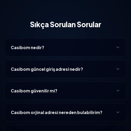
Sıkça Sorulan Sorular
Casibom nedir?
Casibom güncel giriş adresi nedir?
Casibom güvenilir mi?
Casibom orjinal adresi nereden bulabilirim?