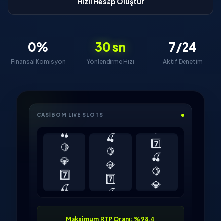
Hızlı Hesap Oluştur
0%
30 sn
7/24
Finansal Komisyon
Yönlendirme Hızı
Aktif Denetim
💎
7️⃣
CASIBOM LIVE SLOTS
🍒
🍒
🍋
🍋
7️⃣
💎
💎
🍒
7️⃣
7️⃣
🍋
🍒
🍒
💎
🍋
🍋
7️⃣
💎
🍒
7️⃣
🍋
Maksimum RTP Oranı: %98.4