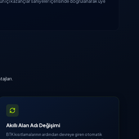
un içi kazançlar saniyeler içerisinde doğrulanarak üye
ajları.
Akıllı Alan Adı Değişimi
BTK kısıtlamalarının ardından devreye giren otomatik