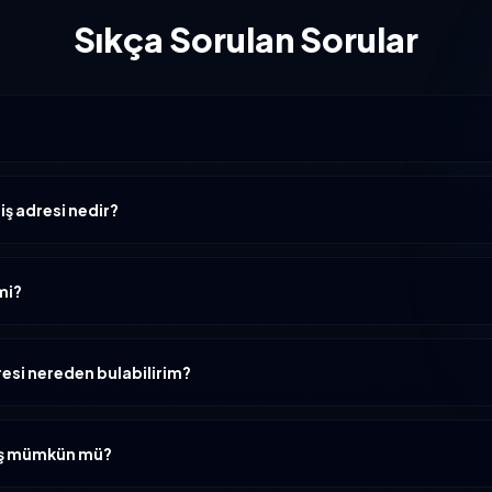
Sıkça Sorulan Sorular
ş adresi nedir?
mi?
esi nereden bulabilirim?
iş mümkün mü?