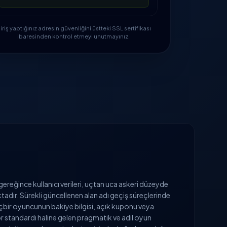
💎
iriş yaptığınız adresin güvenliğini üstteki SSL sertifikası
ibaresinden kontrol etmeyi unutmayınız.
gereğince kullanıcı verileri, uçtan uca askeri düzeyde
tadır. Sürekli güncellenen alan adı geçiş süreçlerinde
içbir oyuncunun bakiye bilgisi, açık kuponu veya
ör standardı haline gelen pragmatik ve adil oyun