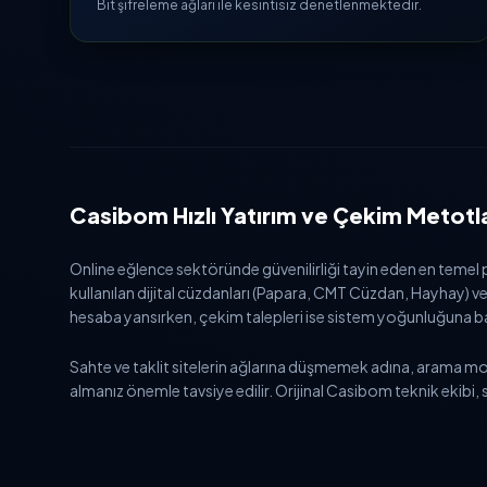
Bit şifreleme ağları ile kesintisiz denetlenmektedir.
Casibom Hızlı Yatırım ve Çekim Metotlar
Online eğlence sektöründe güvenilirliği tayin eden en temel pa
kullanılan dijital cüzdanları (Papara, CMT Cüzdan, Hayhay) ve 
hesaba yansırken, çekim talepleri ise sistem yoğunluğuna b
Sahte ve taklit sitelerin ağlarına düşmemek adına, arama mot
almanız önemle tavsiye edilir. Orijinal Casibom teknik ekibi,