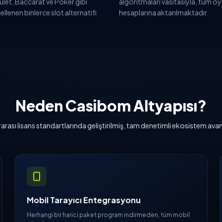
ulet, Baccarat ve Poker gibi
algoritmaları vasıtasıyla, tüm oy
llenen binlerce slot alternatifi
hesaplarına aktarılmaktadır.
Neden Casibom Altyapısı?
rarası lisans standartlarında geliştirilmiş, tam denetimli ekosistem avant
Mobil Tarayıcı Entegrasyonu
Herhangi bir harici paket program indirmeden, tüm mobil