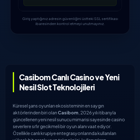
🍋
💎
Giriş yaptığınız adresin güvenliğini üstteki SSL sertifikası
ibaresinden kontrol etmeyi unutmayınız.
Casibom Canlı Casino ve Yeni
Nesil Slot Teknolojileri
Küresel şans oyunları ekosisteminin en saygın
aktörlerinden biri olan
Casibom
, 2026 yılı itibarıyla
güncellenen yeni nesil sunucu mimarisi sayesinde casino
severlere sıfır gecikmeli bir oyun alanı vaat ediyor.
Özellikle canlı krupiye entegrasyonlarında kullanılan