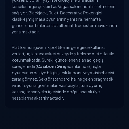
yüksek bit oranlı yayın teknolojisi, kullanıcıların
kendilerini gerçek bir Las Vegas salonunda hissetmelerini
sağlıyor. Blackjack, Rulet, Baccarat ve Poker gibi
klasikleşmiş masa oyunlarının yanı sıra, her hafta
güncellenen binlerce slot alternatifi de sistem havuzunda
yer almaktadır.
Platformun güvenlik politikaları gereğince kullanıcı
verileri, uçtan uca askeri düzeyde şifreleme metotları ile
korunmaktadır. Sürekli güncellenen alan adı geçiş
süreçlerinde (
Casibom Giriş
adımlarında), hiçbir
oyuncunun bakiye bilgisi, açık kuponu veya kişisel verisi
zarar görmez. Sektör standardı haline gelen pragmatik
ve adil oyun algoritmaları vasıtasıyla, tüm oyun içi
kazançlar saniyeler içerisinde doğrulanarak üye
hesaplarına aktarılmaktadır.