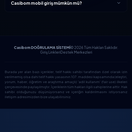
Casibom mobil giriş mümkün mü?
Casibom DOĞRULAMA SİSTEMİ
© 2026 Tüm Hakları Saklıdır.
Giriş Linkleri
Destek Merkezleri
Burada yer alan bazı içerikler, telif hakkı sahibi tarafından özel olarak izin
verilmemiş olsa dahi telif hakkı yasasının 107. maddesi kapsamında (eleştiri,
yorum, haber, öğretim ve araştırma amaçlı) 'adil kullanım' (fair use) ilkeleri
çerçevesinde paylaşılmıştır. İçeriklerin tüm hakları ilgili sahiplerine aittir. Hak
sahibi olduğunuzu düşünüyorsanız ve içeriğin kaldırılmasını istiyorsanız
iletişim adresimizden bize ulaşabilirsiniz.