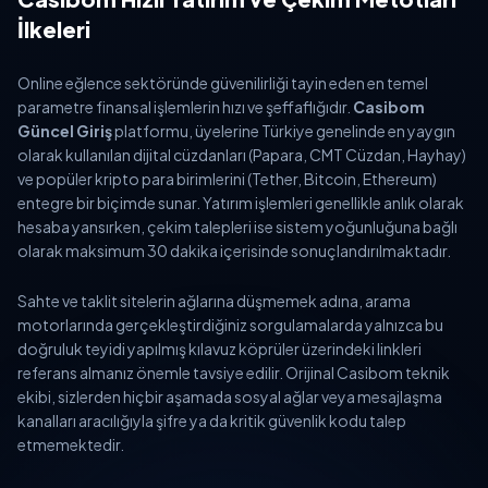
İlkeleri
Online eğlence sektöründe güvenilirliği tayin eden en temel
parametre finansal işlemlerin hızı ve şeffaflığıdır.
Casibom
Güncel Giriş
platformu, üyelerine Türkiye genelinde en yaygın
olarak kullanılan dijital cüzdanları (Papara, CMT Cüzdan, Hayhay)
ve popüler kripto para birimlerini (Tether, Bitcoin, Ethereum)
entegre bir biçimde sunar. Yatırım işlemleri genellikle anlık olarak
hesaba yansırken, çekim talepleri ise sistem yoğunluğuna bağlı
olarak maksimum 30 dakika içerisinde sonuçlandırılmaktadır.
Sahte ve taklit sitelerin ağlarına düşmemek adına, arama
motorlarında gerçekleştirdiğiniz sorgulamalarda yalnızca bu
doğruluk teyidi yapılmış kılavuz köprüler üzerindeki linkleri
referans almanız önemle tavsiye edilir. Orijinal Casibom teknik
ekibi, sizlerden hiçbir aşamada sosyal ağlar veya mesajlaşma
kanalları aracılığıyla şifre ya da kritik güvenlik kodu talep
etmemektedir.