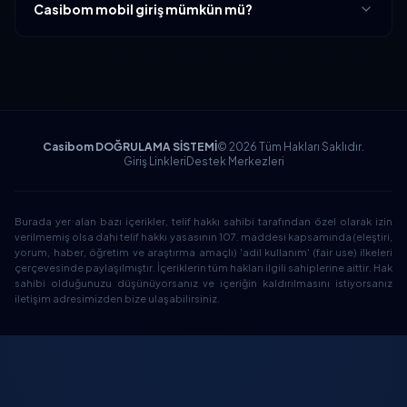
Casibom mobil giriş mümkün mü?
Casibom DOĞRULAMA SİSTEMİ
© 2026 Tüm Hakları Saklıdır.
Giriş Linkleri
Destek Merkezleri
Burada yer alan bazı içerikler, telif hakkı sahibi tarafından özel olarak izin
verilmemiş olsa dahi telif hakkı yasasının 107. maddesi kapsamında (eleştiri,
yorum, haber, öğretim ve araştırma amaçlı) 'adil kullanım' (fair use) ilkeleri
çerçevesinde paylaşılmıştır. İçeriklerin tüm hakları ilgili sahiplerine aittir. Hak
sahibi olduğunuzu düşünüyorsanız ve içeriğin kaldırılmasını istiyorsanız
iletişim adresimizden bize ulaşabilirsiniz.