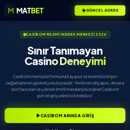
M
MAT
BET
GÜNCEL ADRES
CASIBOM RESMI İNDEKS MERKEZI 2026
Sınır Tanımayan
Casino Deneyimi
Casibom resmi platformuna kayıpsız ve kesintisiz erişim
sağlamanın en güvenli yolu burasıdır. Yenilenen altyapısı, devasa
slot havuzları ve yüksek limitli masalarıyla orijinal Casibom
güncel giriş adresi sizi bekliyor.
CASIBOM ANINDA GİRİŞ