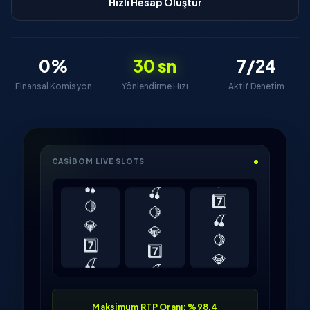
Hızlı Hesap Oluştur
0%
30 sn
7/24
Finansal Komisyon
Yönlendirme Hızı
Aktif Denetim
💎
7️⃣
CASIBOM LIVE SLOTS
🍒
🍒
🍋
🍋
7️⃣
💎
💎
🍒
7️⃣
7️⃣
🍋
🍒
🍒
💎
🍋
🍋
7️⃣
💎
🍒
7️⃣
Maksimum RTP Oranı: %98.4