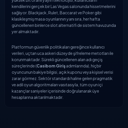
yüksek bit oranlı yayın teknolojisi, kullanıcıların
kendilerini gerçek bir Las Vegas salonunda hissetmelerini
sağlıyor. Blackjack, Rulet, Baccarat ve Poker gibi
klasikleşmiş masa oyunlarının yanı sıra, her hafta
güncellenen binlerce slot alternatifi de sistem havuzunda
yer almaktadır.
Platformun güvenlik politikaları gereğince kullanıcı
verileri, uçtan uca askeri düzeyde şifreleme metotları ile
korunmaktadır. Sürekli güncellenen alan adı geçiş
süreçlerinde (
Casibom Giriş
adımlarında), hiçbir
oyuncunun bakiye bilgisi, açık kuponu veya kişisel verisi
zarar görmez. Sektör standardı haline gelen pragmatik
ve adil oyun algoritmaları vasıtasıyla, tüm oyun içi
kazançlar saniyeler içerisinde doğrulanarak üye
hesaplarına aktarılmaktadır.