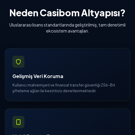
Neden Casibom Altyapısı?
Uluslararası lisans standartlarında geliştirilmiş, tam denetimli
ekosistem avantajları.
Gelişmiş Veri Koruma
Kullanıcı mahremiyeti ve finansal transfer güvenliği 256-Bit
şifreleme ağları ile kesintisiz denetlenmektedir.