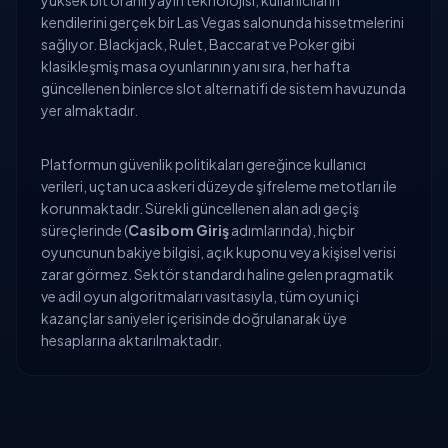
yüksek bit oranlı yayın teknolojisi, kullanıcıların
kendilerini gerçek bir Las Vegas salonunda hissetmelerini
sağlıyor. Blackjack, Rulet, Baccarat ve Poker gibi
klasikleşmiş masa oyunlarının yanı sıra, her hafta
güncellenen binlerce slot alternatifi de sistem havuzunda
yer almaktadır.
Platformun güvenlik politikaları gereğince kullanıcı
verileri, uçtan uca askeri düzeyde şifreleme metotları ile
korunmaktadır. Sürekli güncellenen alan adı geçiş
süreçlerinde (
Casibom Giriş
adımlarında), hiçbir
oyuncunun bakiye bilgisi, açık kuponu veya kişisel verisi
zarar görmez. Sektör standardı haline gelen pragmatik
ve adil oyun algoritmaları vasıtasıyla, tüm oyun içi
kazançlar saniyeler içerisinde doğrulanarak üye
hesaplarına aktarılmaktadır.