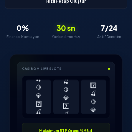
Hızlı Hesap Oluştur
0%
30 sn
7/24
Finansal Komisyon
Yönlendirme Hızı
Aktif Denetim
💎
7️⃣
CASIBOM LIVE SLOTS
🍒
🍒
🍋
🍋
7️⃣
💎
💎
🍒
7️⃣
7️⃣
🍋
🍒
🍒
💎
🍋
🍋
7️⃣
💎
🍒
7️⃣
🍋
Maksimum RTP Oranı: %98.4