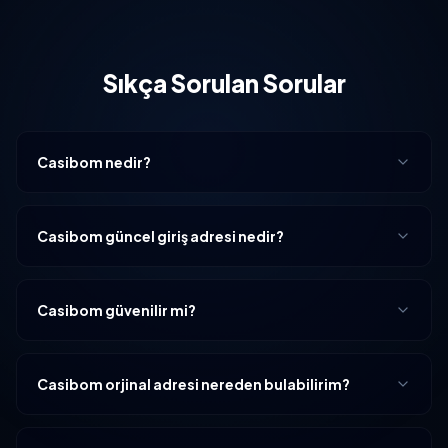
Sıkça Sorulan Sorular
Casibom nedir?
Casibom güncel giriş adresi nedir?
Casibom güvenilir mi?
Casibom orjinal adresi nereden bulabilirim?