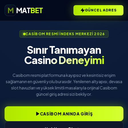
M
MAT
BET
GÜNCEL ADRES
CASIBOM RESMI İNDEKS MERKEZI 2026
Sınır Tanımayan
Casino Deneyimi
Casibom resmi platformuna kayıpsız ve kesintisiz erişim
sağlamanın en güvenli yolu burasıdır. Yenilenen altyapısı, devasa
slot havuzları ve yüksek limitli masalarıyla orijinal Casibom
güncel giriş adresi sizi bekliyor.
CASIBOM ANINDA GİRİŞ