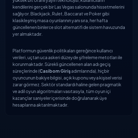
yüksek bit oranlı yayın teknolojisi, kullanıcıların
kendilerini gerçek bir Las Vegas salonunda hissetmelerini
sağlıyor. Blackjack, Rulet, Baccarat ve Poker gibi
klasikleşmiş masa oyunlarının yanı sıra, her hafta
güncellenen binlerce slot alternatifi de sistem havuzunda
yer almaktadır.
Platformun güvenlik politikaları gereğince kullanıcı
verileri, uçtan uca askeri düzeyde şifreleme metotları ile
korunmaktadır. Sürekli güncellenen alan adı geçiş
süreçlerinde (
Casibom Giriş
adımlarında), hiçbir
oyuncunun bakiye bilgisi, açık kuponu veya kişisel verisi
zarar görmez. Sektör standardı haline gelen pragmatik
ve adil oyun algoritmaları vasıtasıyla, tüm oyun içi
kazançlar saniyeler içerisinde doğrulanarak üye
hesaplarına aktarılmaktadır.