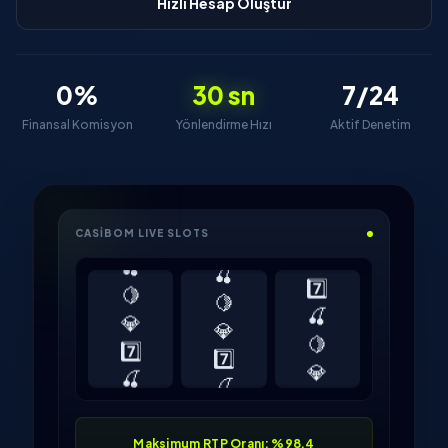
Hızlı Hesap Oluştur
0%
30 sn
7/24
Finansal Komisyon
Yönlendirme Hızı
Aktif Denetim
💎
7️⃣
CASIBOM LIVE SLOTS
🍒
🍒
🍋
🍋
7️⃣
💎
💎
🍒
7️⃣
7️⃣
🍋
🍒
🍒
💎
🍋
🍋
7️⃣
💎
🍒
7️⃣
🍋
Maksimum RTP Oranı: %98.4