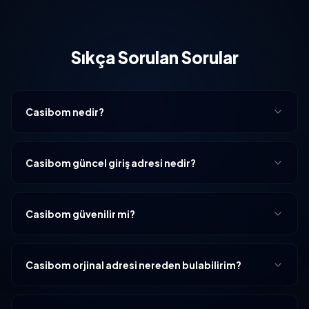
Sıkça Sorulan Sorular
Casibom nedir?
Casibom güncel giriş adresi nedir?
Casibom güvenilir mi?
Casibom orjinal adresi nereden bulabilirim?