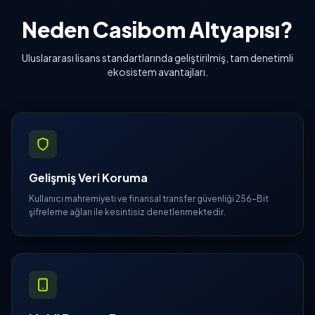
Neden Casibom Altyapısı?
Uluslararası lisans standartlarında geliştirilmiş, tam denetimli
ekosistem avantajları.
Gelişmiş Veri Koruma
Kullanıcı mahremiyeti ve finansal transfer güvenliği 256-Bit
şifreleme ağları ile kesintisiz denetlenmektedir.