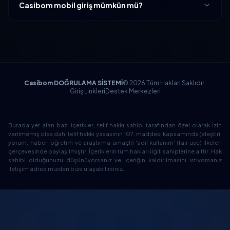
Casibom mobil giriş mümkün mü?
Casibom DOĞRULAMA SİSTEMİ
© 2026 Tüm Hakları Saklıdır.
Giriş Linkleri
Destek Merkezleri
Burada yer alan bazı içerikler, telif hakkı sahibi tarafından özel olarak izin
verilmemiş olsa dahi telif hakkı yasasının 107. maddesi kapsamında (eleştiri,
yorum, haber, öğretim ve araştırma amaçlı) 'adil kullanım' (fair use) ilkeleri
çerçevesinde paylaşılmıştır. İçeriklerin tüm hakları ilgili sahiplerine aittir. Hak
sahibi olduğunuzu düşünüyorsanız ve içeriğin kaldırılmasını istiyorsanız
iletişim adresimizden bize ulaşabilirsiniz.