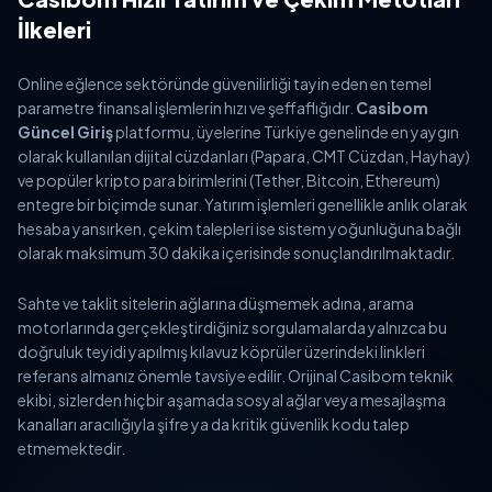
İlkeleri
Online eğlence sektöründe güvenilirliği tayin eden en temel
parametre finansal işlemlerin hızı ve şeffaflığıdır.
Casibom
Güncel Giriş
platformu, üyelerine Türkiye genelinde en yaygın
olarak kullanılan dijital cüzdanları (Papara, CMT Cüzdan, Hayhay)
ve popüler kripto para birimlerini (Tether, Bitcoin, Ethereum)
entegre bir biçimde sunar. Yatırım işlemleri genellikle anlık olarak
hesaba yansırken, çekim talepleri ise sistem yoğunluğuna bağlı
olarak maksimum 30 dakika içerisinde sonuçlandırılmaktadır.
Sahte ve taklit sitelerin ağlarına düşmemek adına, arama
motorlarında gerçekleştirdiğiniz sorgulamalarda yalnızca bu
doğruluk teyidi yapılmış kılavuz köprüler üzerindeki linkleri
referans almanız önemle tavsiye edilir. Orijinal Casibom teknik
ekibi, sizlerden hiçbir aşamada sosyal ağlar veya mesajlaşma
kanalları aracılığıyla şifre ya da kritik güvenlik kodu talep
etmemektedir.