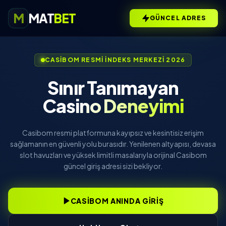
M
MAT
BET
GÜNCEL ADRES
CASIBOM RESMI İNDEKS MERKEZI 2026
Sınır Tanımayan
Casino Deneyimi
Casibom resmi platformuna kayıpsız ve kesintisiz erişim
sağlamanın en güvenli yolu burasıdır. Yenilenen altyapısı, devasa
slot havuzları ve yüksek limitli masalarıyla orijinal Casibom
güncel giriş adresi sizi bekliyor.
CASIBOM ANINDA GİRİŞ