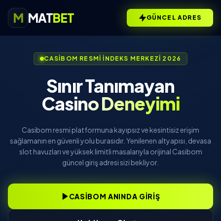
M
MAT
BET
GÜNCEL ADRES
CASIBOM RESMI İNDEKS MERKEZI 2026
Sınır Tanımayan
Casino Deneyimi
Casibom resmi platformuna kayıpsız ve kesintisiz erişim
sağlamanın en güvenli yolu burasıdır. Yenilenen altyapısı, devasa
slot havuzları ve yüksek limitli masalarıyla orijinal Casibom
güncel giriş adresi sizi bekliyor.
CASIBOM ANINDA GİRİŞ