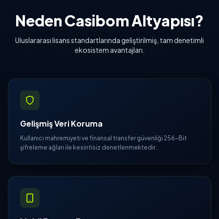
Neden Casibom Altyapısı?
Uluslararası lisans standartlarında geliştirilmiş, tam denetimli
ekosistem avantajları.
Gelişmiş Veri Koruma
Kullanıcı mahremiyeti ve finansal transfer güvenliği 256-Bit
şifreleme ağları ile kesintisiz denetlenmektedir.