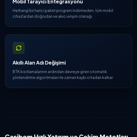
Mobil Tarayıcı Entegrasyonu
Herhangi bir harici paket program indirmeden, tüm mobil
cihazlardan doğrudan ve akıcı erişim olanağı.
Akıllı Alan Adı Değişimi
BTK kısıtlamalarının ardından devreye giren otomatik
yönlendirme algoritmaları ile zaman kaybı ortadan kalkar.
Casibom Hızlı Yatırım ve Çekim Metotları