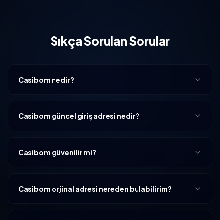
Sıkça Sorulan Sorular
Casibom nedir?
Casibom güncel giriş adresi nedir?
Casibom güvenilir mi?
Casibom orjinal adresi nereden bulabilirim?