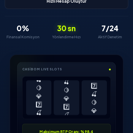
Hızlı Hesap Oluştur
0%
30 sn
7/24
Finansal Komisyon
Yönlendirme Hızı
Aktif Denetim
💎
7️⃣
CASIBOM LIVE SLOTS
🍒
🍒
🍋
🍋
7️⃣
💎
💎
🍒
7️⃣
7️⃣
🍋
🍒
🍒
💎
🍋
🍋
7️⃣
💎
🍒
7️⃣
🍋
Maksimum RTP Oranı: %98.4