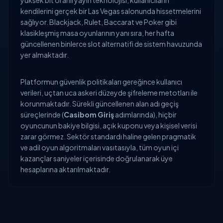
yüksek bit oranlı yayın teknolojisi, kullanıcıların
kendilerini gerçek bir Las Vegas salonunda hissetmelerini
sağlıyor. Blackjack, Rulet, Baccarat ve Poker gibi
klasikleşmiş masa oyunlarının yanı sıra, her hafta
güncellenen binlerce slot alternatifi de sistem havuzunda
yer almaktadır.
Platformun güvenlik politikaları gereğince kullanıcı
verileri, uçtan uca askeri düzeyde şifreleme metotları ile
korunmaktadır. Sürekli güncellenen alan adı geçiş
süreçlerinde (
Casibom Giriş
adımlarında), hiçbir
oyuncunun bakiye bilgisi, açık kuponu veya kişisel verisi
zarar görmez. Sektör standardı haline gelen pragmatik
ve adil oyun algoritmaları vasıtasıyla, tüm oyun içi
kazançlar saniyeler içerisinde doğrulanarak üye
hesaplarına aktarılmaktadır.