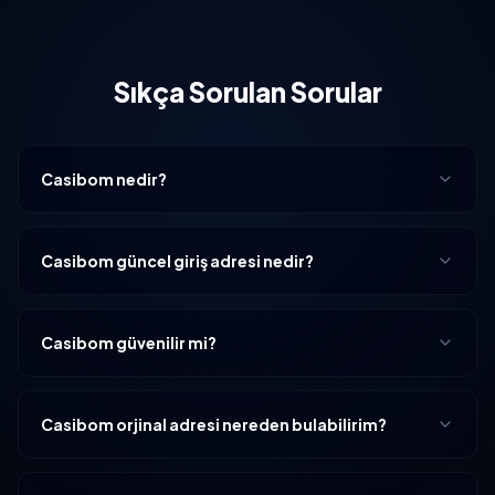
Sıkça Sorulan Sorular
Casibom nedir?
Casibom güncel giriş adresi nedir?
Casibom güvenilir mi?
Casibom orjinal adresi nereden bulabilirim?