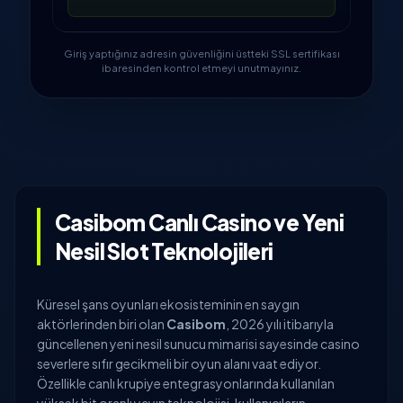
💎
Giriş yaptığınız adresin güvenliğini üstteki SSL sertifikası
ibaresinden kontrol etmeyi unutmayınız.
Casibom Canlı Casino ve Yeni
Nesil Slot Teknolojileri
Küresel şans oyunları ekosisteminin en saygın
aktörlerinden biri olan
Casibom
, 2026 yılı itibarıyla
güncellenen yeni nesil sunucu mimarisi sayesinde casino
severlere sıfır gecikmeli bir oyun alanı vaat ediyor.
Özellikle canlı krupiye entegrasyonlarında kullanılan