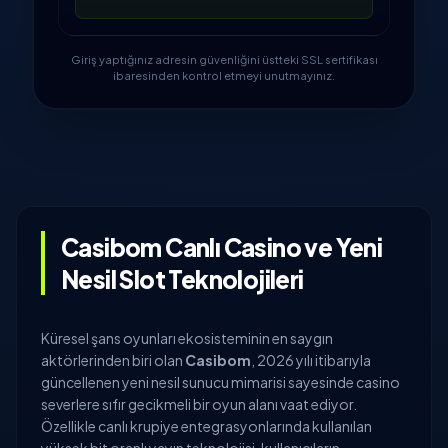
💎
Giriş yaptığınız adresin güvenliğini üstteki SSL sertifikası
ibaresinden kontrol etmeyi unutmayınız.
Casibom Canlı Casino ve Yeni
Nesil Slot Teknolojileri
Küresel şans oyunları ekosisteminin en saygın
aktörlerinden biri olan
Casibom
, 2026 yılı itibarıyla
güncellenen yeni nesil sunucu mimarisi sayesinde casino
severlere sıfır gecikmeli bir oyun alanı vaat ediyor.
Özellikle canlı krupiye entegrasyonlarında kullanılan