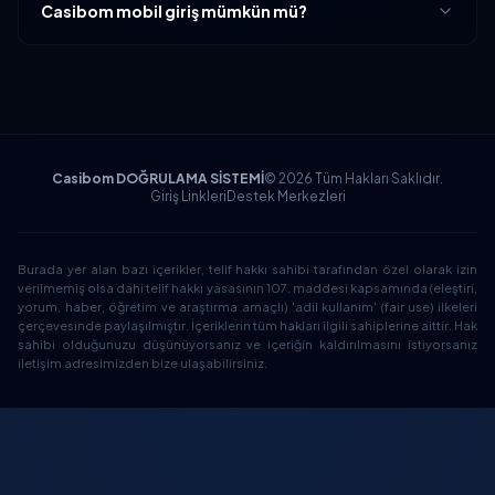
Casibom mobil giriş mümkün mü?
Casibom DOĞRULAMA SİSTEMİ
© 2026 Tüm Hakları Saklıdır.
Giriş Linkleri
Destek Merkezleri
Burada yer alan bazı içerikler, telif hakkı sahibi tarafından özel olarak izin
verilmemiş olsa dahi telif hakkı yasasının 107. maddesi kapsamında (eleştiri,
yorum, haber, öğretim ve araştırma amaçlı) 'adil kullanım' (fair use) ilkeleri
çerçevesinde paylaşılmıştır. İçeriklerin tüm hakları ilgili sahiplerine aittir. Hak
sahibi olduğunuzu düşünüyorsanız ve içeriğin kaldırılmasını istiyorsanız
iletişim adresimizden bize ulaşabilirsiniz.