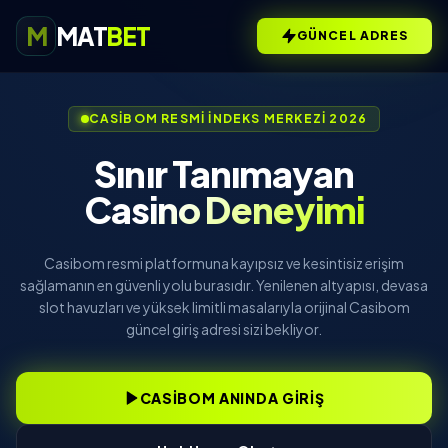
M
MAT
BET
GÜNCEL ADRES
CASIBOM RESMI İNDEKS MERKEZI 2026
Sınır Tanımayan
Casino Deneyimi
Casibom resmi platformuna kayıpsız ve kesintisiz erişim
sağlamanın en güvenli yolu burasıdır. Yenilenen altyapısı, devasa
slot havuzları ve yüksek limitli masalarıyla orijinal Casibom
güncel giriş adresi sizi bekliyor.
CASIBOM ANINDA GİRİŞ