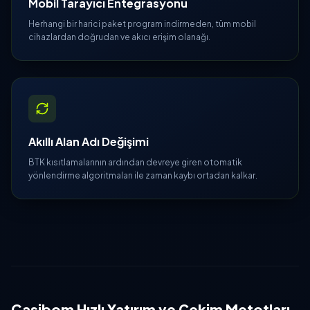
Mobil Tarayıcı Entegrasyonu
Herhangi bir harici paket program indirmeden, tüm mobil
cihazlardan doğrudan ve akıcı erişim olanağı.
Akıllı Alan Adı Değişimi
BTK kısıtlamalarının ardından devreye giren otomatik
yönlendirme algoritmaları ile zaman kaybı ortadan kalkar.
Casibom Hızlı Yatırım ve Çekim Metotları