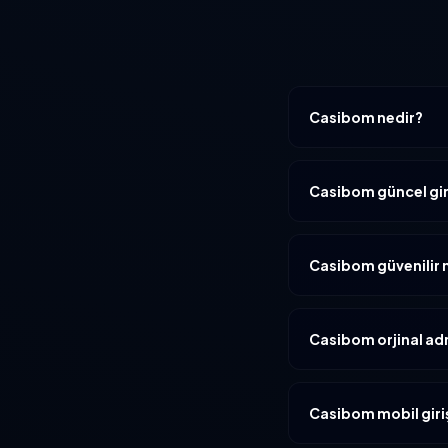
Casibom nedir?
Casibom güncel giri
Casibom güvenilir 
Casibom orjinal adr
Casibom mobil gir