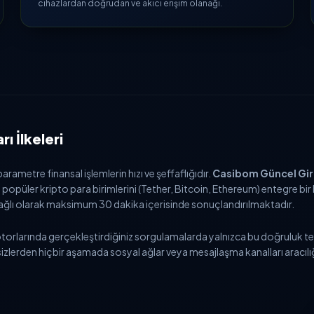
cihazlardan doğrudan ve akıcı erişim olanağı.
ı İlkeleri
rametre finansal işlemlerin hızı ve şeffaflığıdır.
Casibom Güncel Gir
popüler kripto para birimlerini (Tether, Bitcoin, Ethereum) entegre bir b
ağlı olarak maksimum 30 dakika içerisinde sonuçlandırılmaktadır.
orlarında gerçekleştirdiğiniz sorgulamalarda yalnızca bu doğruluk teyid
 sizlerden hiçbir aşamada sosyal ağlar veya mesajlaşma kanalları aracılı