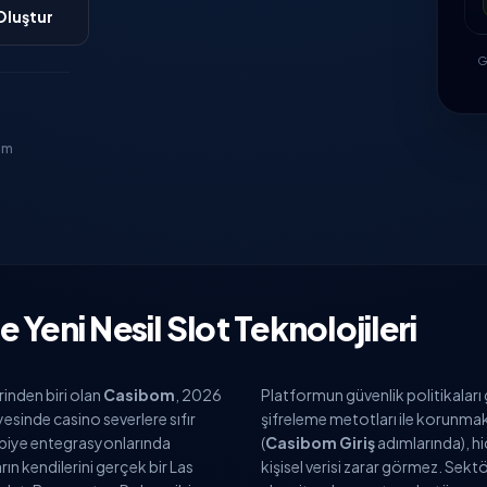
Oluştur
G
im
Yeni Nesil Slot Teknolojileri
inden biri olan
Casibom
, 2026
Platformun güvenlik politikaları 
yesinde casino severlere sıfır
şifreleme metotları ile korunmak
krupiye entegrasyonlarında
(
Casibom Giriş
adımlarında), h
arın kendilerini gerçek bir Las
kişisel verisi zarar görmez. Sekt