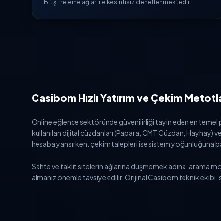
Bit şifreleme ağları ile kesintisiz denetlenmektedir.
Casibom Hızlı Yatırım ve Çekim Metotlar
Online eğlence sektöründe güvenilirliği tayin eden en temel pa
kullanılan dijital cüzdanları (Papara, CMT Cüzdan, Hayhay) ve 
hesaba yansırken, çekim talepleri ise sistem yoğunluğuna b
Sahte ve taklit sitelerin ağlarına düşmemek adına, arama mot
almanız önemle tavsiye edilir. Orijinal Casibom teknik ekibi,