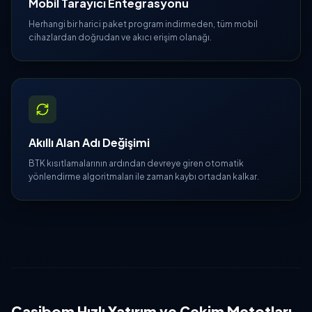
Mobil Tarayıcı Entegrasyonu
Herhangi bir harici paket program indirmeden, tüm mobil
cihazlardan doğrudan ve akıcı erişim olanağı.
Akıllı Alan Adı Değişimi
BTK kısıtlamalarının ardından devreye giren otomatik
yönlendirme algoritmaları ile zaman kaybı ortadan kalkar.
Casibom Hızlı Yatırım ve Çekim Metotları